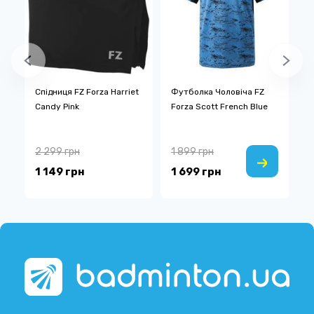
Спідниця FZ Forza Harriet
Футболка Чоловіча FZ
Ф
Candy Pink
Forza Scott French Blue
F
D
2 299 грн
1 899 грн
8
1 149 грн
1 699 грн
2