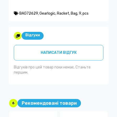
BAG72629
,
Gearlogic
,
Racket
,
Bag
,
9
,
pcs
Відгуки
НАПИСАТИ ВІДГУК
Відгуків про цей товар поки немає. Станьте
першим.
Рекомендовані товари
D