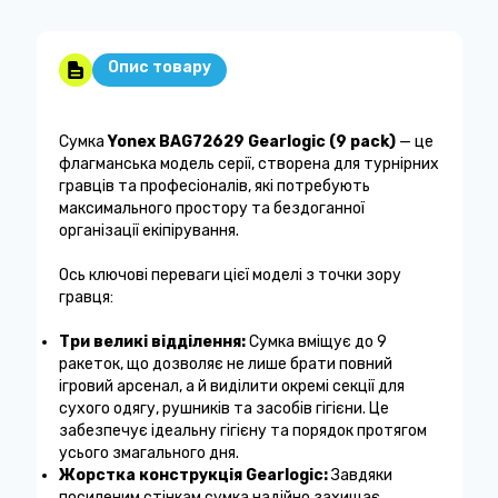
Опис товару
Сумка
Yonex BAG72629 Gearlogic (9 pack)
— це
флагманська модель серії, створена для турнірних
гравців та професіоналів, які потребують
максимального простору та бездоганної
організації екіпірування.
Ось ключові переваги цієї моделі з точки зору
гравця:
Три великі відділення:
Сумка вміщує до 9
ракеток, що дозволяє не лише брати повний
ігровий арсенал, а й виділити окремі секції для
сухого одягу, рушників та засобів гігієни. Це
забезпечує ідеальну гігієну та порядок протягом
усього змагального дня.
Жорстка конструкція Gearlogic:
Завдяки
посиленим стінкам сумка надійно захищає