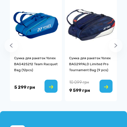
D
Сумка для ракеток Yonex
Сумка для ракеток Yonex
Р
BAG425212 Team Racquet
BAG29PALD Limited Pro
P
Bag (12pcs)
Tournament Bag (9 pcs)
10 099 грн
5
5 299 грн
9 599 грн
4