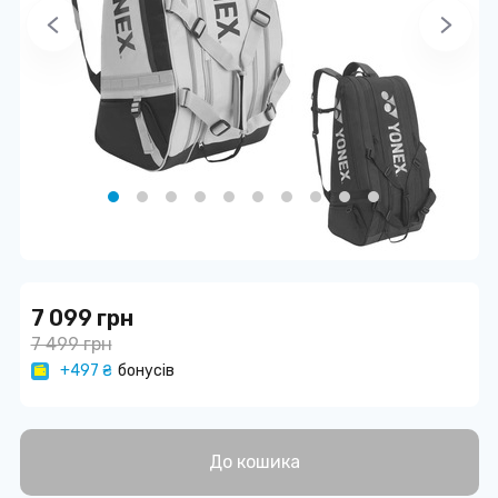
7 099 грн
7 499 грн
+497 ₴
бонусів
До кошика