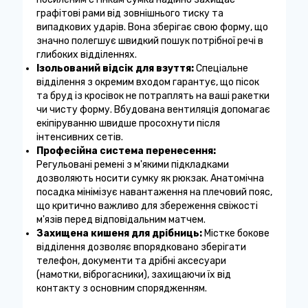
графітові рами від зовнішнього тиску та
випадкових ударів. Вона зберігає свою форму, що
значно полегшує швидкий пошук потрібної речі в
глибоких відділеннях.
Ізольований відсік для взуття:
Спеціальне
відділення з окремим входом гарантує, що пісок
та бруд із кросівок не потраплять на ваші ракетки
чи чисту форму. Вбудована вентиляція допомагає
екіпіруванню швидше просохнути після
інтенсивних сетів.
Професійна система перенесення:
Регульовані ремені з м'якими підкладками
дозволяють носити сумку як рюкзак. Анатомічна
посадка мінімізує навантаження на плечовий пояс,
що критично важливо для збереження свіжості
м'язів перед відповідальним матчем.
Захищена кишеня для дрібниць:
Містке бокове
відділення дозволяє впорядковано зберігати
телефон, документи та дрібні аксесуари
(намотки, віброгасники), захищаючи їх від
контакту з основним спорядженням.