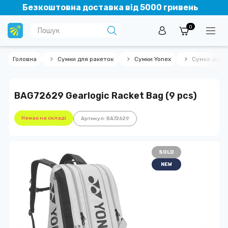
Безкоштовна доставка від 5000 гривень
0
Головна
Сумки для ракеток
Сумки Yonex
Сумка для р
BAG72629 Gearlogic Racket Bag (9 pcs)
Немає на складі
Артикул: BA72629
SOLD
NEW