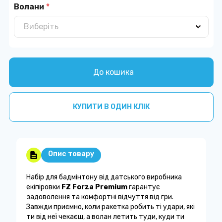
Волани
*
До кошика
КУПИТИ В ОДИН КЛІК
Опис товару
Набір для бадмінтону від датського виробника
екіпіровки
FZ Forza Premium
гарантує
задоволення та комфортні відчуття від гри.
Завжди приємно, коли ракетка робить ті удари, які
ти від неї чекаєш, а волан летить туди, куди ти