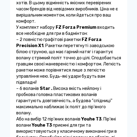
хотів. В цьому відмінність якісних перевірених
часом брендів від невідомих виробників. Ціна не є
вирішальним моментом, коли йдеться про ваш
комфорт.
У комплект набору
FZ Forza Premium
входить
все необхідне для гри в бадмінтон:
– 2 повністю графітові ракетки
FZ Forza
Precision X1
. Ракетки перетягнуті заводською
білою струною, що має гарний натяг і гарантує
волану стрімкий політ точно до цілі. Сподобається
гравцям своєї маневреністю і комфортом. Легкість
ракетки може порівнятися лише з легкістю
управління нею. Будь-які удари будуть вам
підвладні!
– 6 воланів
Star
.
Висока якість нейлону і
пробкова головка пластикових воланів
гарантують довговічність, а будова “спідниці”
максимально наближає їх політ до пір’яного
волану.
Aбо на вибір 12 пір’яних воланів
Youhe T3
. Пір’яні
волани
Youhe T3
приємні для гри та
використовуються у класичному виконанні гри в