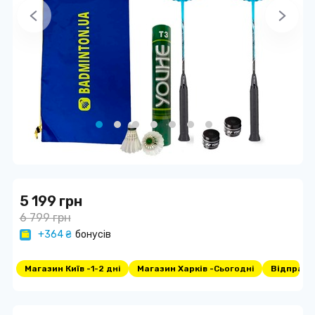
5 199 грн
6 799 грн
+364 ₴
бонусів
Магазин Київ -
1-2 дні
Магазин Харків -
Сьогодні
Відправка