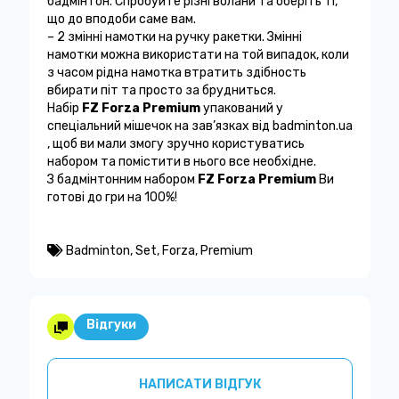
бадмінтон. Спробуйте різні волани та оберіть ті,
що до вподоби саме вам.
– 2 змінні намотки на ручку ракетки. Змінні
намотки можна використати на той випадок, коли
з часом рідна намотка втратить здібность
вбирати піт та просто за брудниться.
Набір
FZ Forza Premium
упакований у
спеціальний мішечок на зав’язках від badminton.ua
, щоб ви мали змогу зручно користуватись
набором та помістити в нього все необхідне.
З бадмінтонним набором
FZ Forza Premium
Ви
готові до гри на 100%!
Badminton
,
Set
,
Forza
,
Premium
Відгуки
НАПИСАТИ ВІДГУК