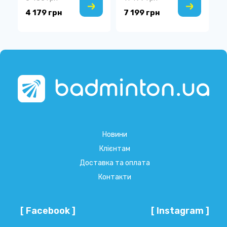
4 179 грн
7 199 грн
1
Новини
Клієнтам
Доставка та оплата
Контакти
[ Facebook ]
[ Instagram ]