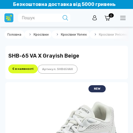
Безкоштовна доставка від 5000 гривень
0
Головна
Кросівки
Кросівки Yonex
Кросівки Унісекс Y
SHB-65 VA X Grayish Beige
Є в наявності
Артикул: SHB65VAX
NEW