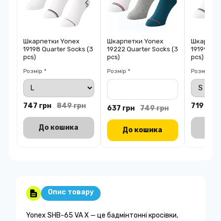
Шкарпетки Yonex
Шкарпетки Yonex
Шкарпетк
19198 Quarter Socks (3
19222 Quarter Socks (3
19199 Low
pcs)
pcs)
pcs)
Розмір *
Розмір *
Розмір *
747 грн
849 грн
719 грн
637 грн
749 грн
До кошика
До 
До кошика
Опис товару
Yonex SHB-65 VA X — це бадмінтонні кросівки,