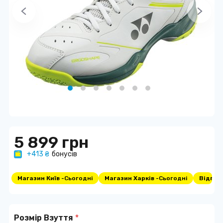
5 899 грн
+413 ₴
бонусів
Магазин Київ -
Сьогодні
Магазин Харків -
Сьогодні
Відпра
Розмір Взуття
*