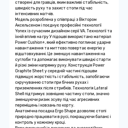
створені для гравців, яким важливі стабільність,
швидкість руху та захист стопи під час
інтенсивних матчів.
Модель розроблена у співпраці з Віктором
Аксельсеном і поєднує професійні технології
Yonex із сучасним дизайном серії VA. Технології та
їхній вплив на гру У підошві використано матеріал
Power Cushion+, який ефективно поглинає ударне
навантаження та миттєво повертає енергію у
відштовхуванні. Це зменшує навантаження на
суглоби та допомагає виконувати швидкі старти
й різкі зміни напрямку руху. Конструкція Power
Graphite Sheet у середній частині підошви
підвищує жорсткість і стабільність, запобігаючи
скручуванню стопи при бічних рухах і
приземленнях після стрибків. Технологія Lateral
Shell підтримує зовнішню частину стопи, значно
зменшуючи ризик зсуву під час агресивних
переміщень і ковзань по корту.
Анатомічна посадка Ergo Shape дозволяє стопі
природно працювати в русі, покращуючи баланс і
контроль у кожному кроці.