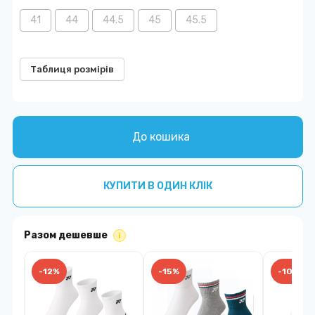
41
44
44.5
45
45.5
Таблиця розмірів
До кошика
КУПИТИ В ОДИН КЛІК
Разом дешевше
i
-12%
-15%
-10%