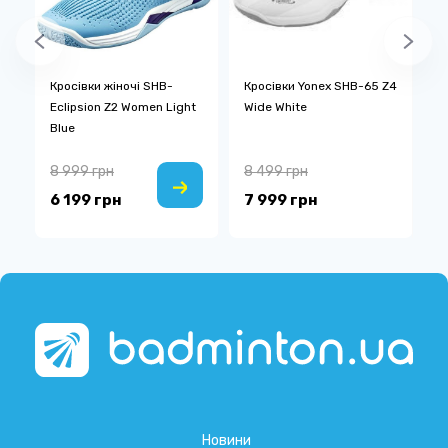
Кросівки жіночі SHB-
Кросівки Yonex SHB-65 Z4
К
Eclipsion Z2 Women Light
Wide White
S
Blue
D
8 999 грн
8 499 грн
7
6 199 грн
7 999 грн
4
Новини