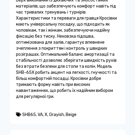
Верх виконаний із дихаючих та зносостійких
матеріалів, що забезпечують комфорт навіть під
час тривалих тренувань і турнірів.
Характеристики та переваги для гравця Кросівки
мають універсальну посадку, що підходить як
чоловікам, так і жінкам, забезпечуючи надійну
фіксацію без тиску. Нековзка підошва,
оптимізована для залів, гарантує впевнене
зчеплення з покриттям і контроль у швидких
розіграшах. Оптимальний баланс амортизації та
стабільності дозволяє зберігати швидкість рухів
без втрати безпеки для стопи та колін. Модель
SHB-65X робить акцент на легкості, гнучкості та
більш комфортній посадці. Кросівки добре
тримають форму навіть при високих
навантаженнях, що робить їх надійним вибором
для регулярної гри.
SHB65
,
VA
,
X
,
Grayish
,
Beige