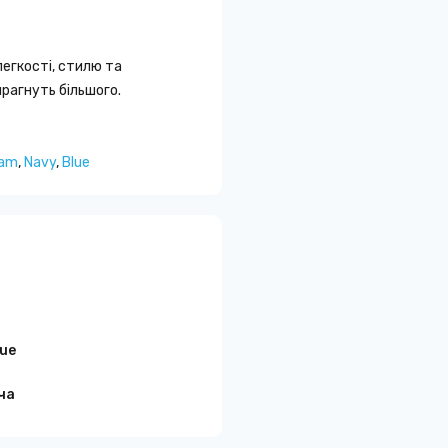
егкості, стилю та
прагнуть більшого.
am
,
Navy
,
Blue
lue
ча