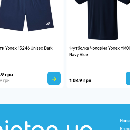
и Yonex 15246 Unisex Dark
Футболка Чоловіча Yonex YM0
y
Navy Blue
49 грн
1 049 грн
9 грн
Нови
Кліє