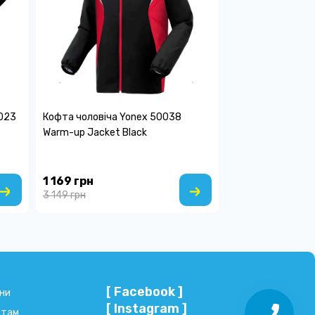
023
Кофта чоловіча Yonex 50038
Warm-up Jacket Black
1 169 грн
3 149 грн
[ Facebook ]
ни
[ Instagram ]
нтам