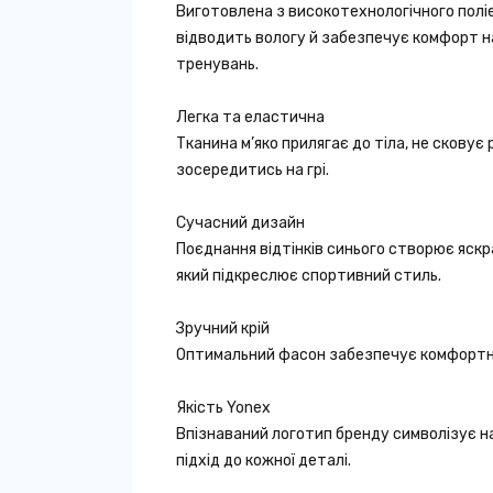
Виготовлена з високотехнологічного полі
відводить вологу й забезпечує комфорт на
тренувань.
Легка та еластична
Тканина м’яко прилягає до тіла, не сковує 
зосередитись на грі.
Сучасний дизайн
Поєднання відтінків синього створює яскр
який підкреслює спортивний стиль.
Зручний крій
Оптимальний фасон забезпечує комфортну
Якість Yonex
Впізнаваний логотип бренду символізує на
підхід до кожної деталі.