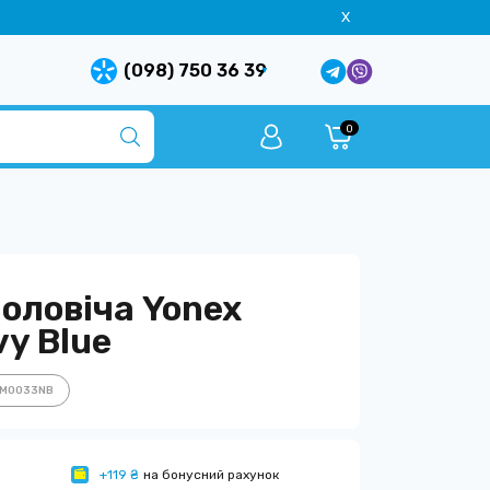
X
(098) 750 36 39
0
оловіча Yonex
y Blue
YM0033NB
+119 ₴
на бонусний рахунок