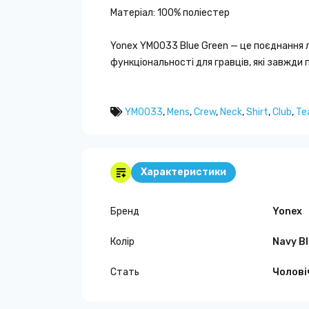
Матеріал: 100% поліестер
Yonex YM0033 Blue Green — це поєднання л
функціональності для гравців, які завжди 
YM0033
,
Mens
,
Crew
,
Neck
,
Shirt
,
Club
,
Te
Характеристики
Бренд
Yonex
Колір
Navy B
Стать
Чолові