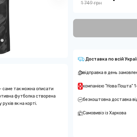
1 749 грн
Доставка по всій Украї
відправка в день замовле
компанією "Нова Пошта" 1
 — саме так можна описати
ортивна футболка створена
безкоштовна доставка ві
 рухів як на корті.
Самовивіз із Харкова