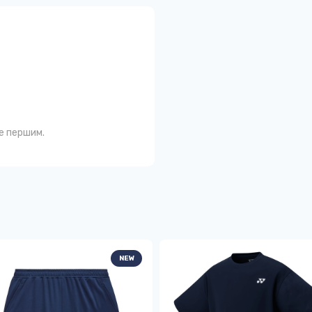
те першим.
NEW