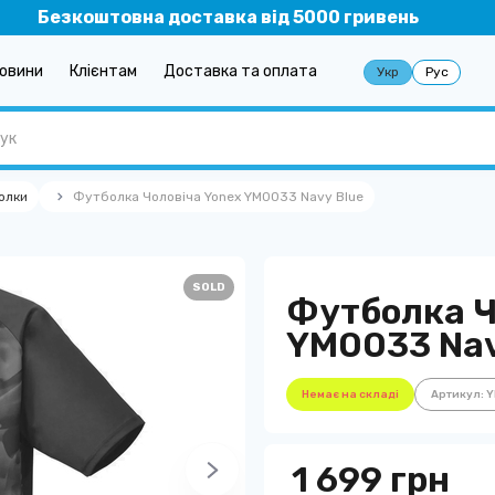
Безкоштовна доставка від 5000 гривень
овини
Клієнтам
Доставка та оплата
Укр
Рус
олки
Футболка Чоловіча Yonex YM0033 Navy Blue
SOLD
Футболка Ч
YM0033 Nav
Немає на складі
Артикул: 
1 699 грн