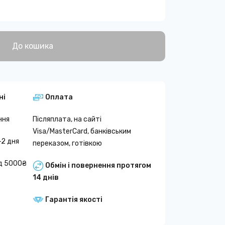
До кошика
ні
Оплата
ння
Післяплата, на сайті
Visa/MasterCard, банківським
-2 дня
переказом, готівкою
д 5000₴
Обмін і повернення протягом
14 днів
Гарантія якості