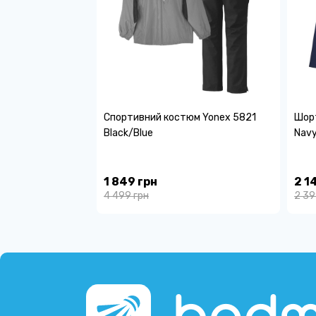
Спортивний костюм Yonex 5821
Шорт
Black/Blue
Nav
1 849 грн
2 1
4 499 грн
2 39